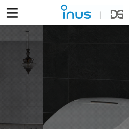
“bidet”
비데