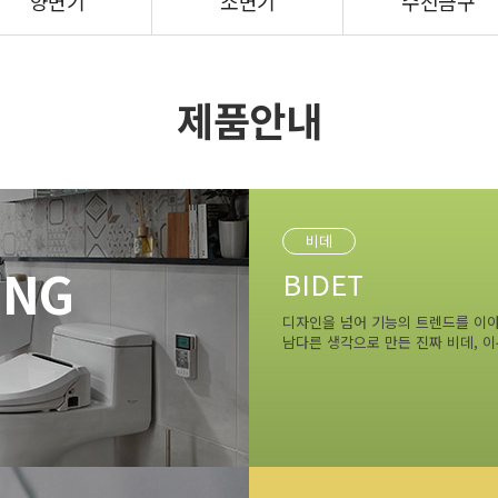
양변기
소변기
수전금구
제품안내
비데
ING
BIDET
디자인을 넘어 기능의 트렌드를 이
남다른 생각으로 만든 진짜 비데, 