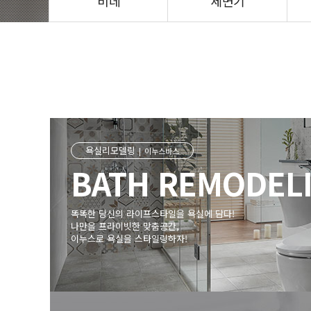
비데
세면기
욕실리모델링
|
이누스바스
BATH REMODEL
똑똑한 당신의 라이프스타일을 욕실에 담다!
나만을 프라이빗한 맞춤공간,
이누스로 욕실을 스타일링하자!